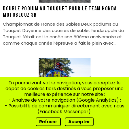
DOUBLE PODIUM AU TOUQUET POUR LE TEAM HONDA
MOTOBLOUZ SR
Championnat de France des Sables Deux podiums au
Touquet Doyenne des courses de sable, l’enduropale du
Touquet fêtait cette année son 50ème anniversaire et
comme chaque année l’épreuve a fait le plein avec...
En poursuivant votre navigation, vous acceptez le
dépôt de cookies tiers destinés à vous proposer une
meilleure expérience sur notre site :
Championnat de France des Sables Encore un
- Analyse de votre navigation (Google Analytics) ;
double podium pour Cyril et Lars
- Possibilité de communiquer directement avec nous
(Facebook Messenger).
Pour le team Honda Motoblouz SR l’année débute
comme s’était terminée la précédente, avec un double
Refuser
Accepter
podium pour Cyril Genot et Lars Van Berkel qui prennent