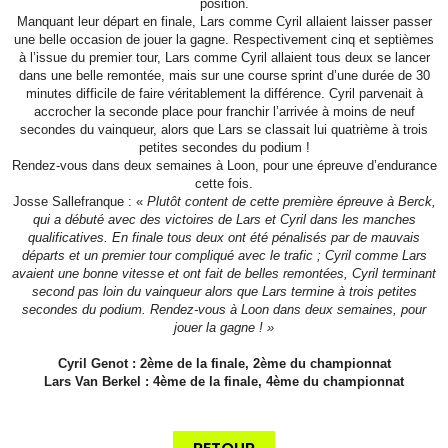
position.
Manquant leur départ en finale, Lars comme Cyril allaient laisser passer
une belle occasion de jouer la gagne. Respectivement cinq et septièmes
à l’issue du premier tour, Lars comme Cyril allaient tous deux se lancer
dans une belle remontée, mais sur une course sprint d’une durée de 30
minutes difficile de faire véritablement la différence. Cyril parvenait à
accrocher la seconde place pour franchir l’arrivée à moins de neuf
secondes du vainqueur, alors que Lars se classait lui quatrième à trois
petites secondes du podium !
Rendez-vous dans deux semaines à Loon, pour une épreuve d’endurance
cette fois.
Josse Sallefranque : «
Plutôt content de cette première épreuve à Berck,
qui a débuté avec des victoires de Lars et Cyril dans les manches
qualificatives. En finale tous deux ont été pénalisés par de mauvais
départs et un premier tour compliqué avec le trafic ; Cyril comme Lars
avaient une bonne vitesse et ont fait de belles remontées, Cyril terminant
second pas loin du vainqueur alors que Lars termine à trois petites
secondes du podium. Rendez-vous à Loon dans deux semaines, pour
jouer la gagne ! »
Cyril Genot : 2
ème
de la finale, 2
ème
du championnat
Lars Van Berkel : 4
ème
de la finale, 4
ème
du championnat