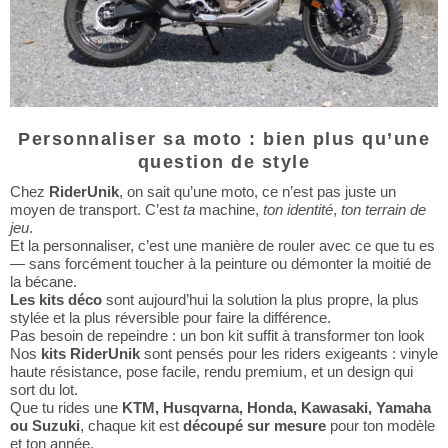
Personnaliser sa moto : bien plus qu’une
question de style
Chez
RiderUnik
, on sait qu’une moto, ce n’est pas juste un
moyen de transport. C’est
ta
machine,
ton identité
,
ton terrain de
jeu
.
Et la personnaliser, c’est une manière de rouler avec ce que tu es
— sans forcément toucher à la peinture ou démonter la moitié de
la bécane.
Les kits déco
sont aujourd’hui la solution la plus propre, la plus
stylée et la plus réversible pour faire la différence.
Pas besoin de repeindre : un bon kit suffit à transformer ton look
Nos
kits RiderUnik
sont pensés pour les riders exigeants : vinyle
haute résistance, pose facile, rendu premium, et un design qui
sort du lot.
Que tu rides une
KTM, Husqvarna, Honda, Kawasaki, Yamaha
ou Suzuki
, chaque kit est
découpé sur mesure
pour ton modèle
et ton année.