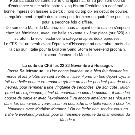
Pour sa seconde sortie sur le championnat, et sa première course
d’endurance sur le sable notre viking Hakon Fredriksen a confirmé la
bonne impression laissée à Berck ; hors du top dix en début de course, il
a régulièrement grapillé des places pour terminer en quatrième position,
pour la seconde fois d’affilée.
De son côté Mathilde Martinez qui nous a rejoint cette saison s’impose
chez les féminines, avec une belle soixante sixième place (sur 320) au
scratch ; la voici leader de la catégorie après deux épreuves.
Le CFS fait un break avant l’épreuve d’Hossegor mi-novembre, mais d’ici
là cap sur l’Italie pour la Biblione Sand Storm le weekend prochain,
troisième épreuve du Mondial.
La suite du CFS les 22-23 Novembre à Hossegor.
Josse Sallefranque :
«
Une bonne journée, on a bien fait évoluer les
motos et les pilotes se sont sentis à l’aise. Après un bon départ Cyril a
fait une belle course en tenant le rythme du leader pendant plus de deux
heures, pour terminer à une vingtaine de secondes. De son côté Hakon
prend de l’expérience, il finit de nouveau au pied du podium ; il aime les
course de sable et avec l’expérience il va encore améliorer ses résultats
dans les semaines à venir. Enfin on décroche une belle victoire chez les
féminines avec Mathilde Martinez ! On ne lâche rien, rendez-vous en
Italie le weekend prochain pour la troisième épreuve du championnat du
Monde »