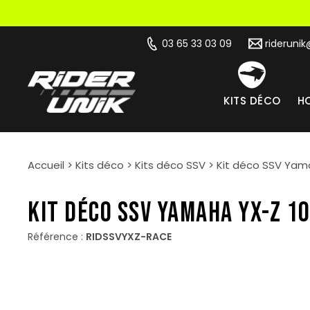
03 65 33 03 09
rideruni
KITS DÉCO
HO
Accueil
>
Kits déco
>
Kits déco SSV
>
Kit déco SSV Ya
KIT DÉCO SSV YAMAHA YX-Z 1
Référence :
RIDSSVYXZ-RACE