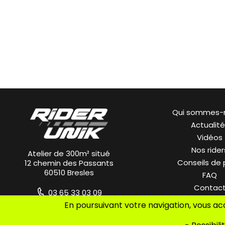
Qui sommes-
Actualit
Vidéos
Nos rider
Atelier de 300m² situé
Conseils de
12 chemin des Passants
60510 Bresles
FAQ
Contac
03 65 33 03 09
En poursuivant votre navigation, vous ac
riderunik@gmail.com