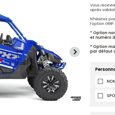
Vous recevre
après valid
N'hésitez pa
l'option GRIP
* Option no
et numéro à
* Option mat
par défaut c
Personna
NOM
SP