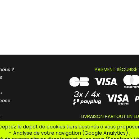
nous ?
PAIEMENT SÉCURISÉ
és
s
 pose
t
LIVRAISON PARTOUT EN E
ceptez le dépôt de cookies tiers destinés à vous proposer 
- Analyse de votre navigation (Google Analytics) ;