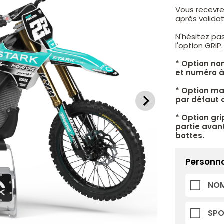
Vous recevre
après valid
N'hésitez pa
l'option GRIP
* Option no
et numéro à
* Option mat
par défaut c
* Option gri
partie avant
bottes.
Personna
NOM
SP