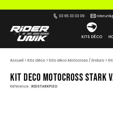
03 65 33 03 09
rideruni
KITS DÉCO
HO
Accueil
>
Kits déco
>
Kits déco Motocross / Enduro
>
Ki
KIT DECO MOTOCROSS STARK V
Référence :
RIDSTARKPIZO