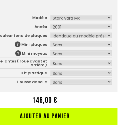
Modèle
Année
ouleur fond de plaques
Mini plaques
Mini moyeux
e jantes ( roue avant et
arrière )
Kit plastique
Housse de selle
146,00 €
AJOUTER AU PANIER