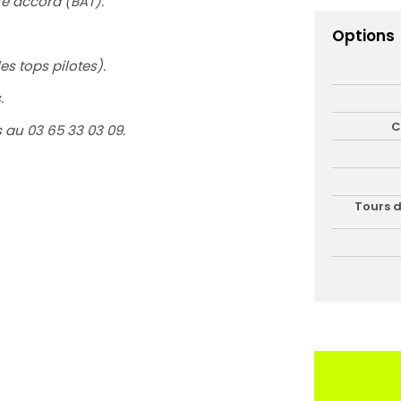
e accord (BAT).
Options
s tops pilotes).
.
C
 au 03 65 33 03 09.
Tours d