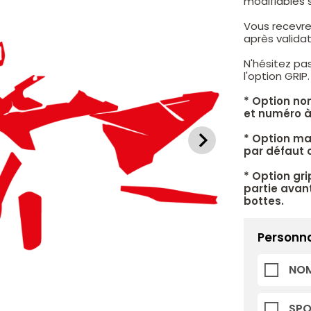
modifiables 
Vous recevre
après valid
N'hésitez pa
l'option GRIP
* Option no
et numéro à
* Option mat
par défaut c
* Option gri
partie avant
bottes.
Personna
NOM
SP