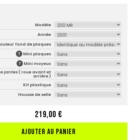
Modèle
Année
ouleur fond de plaques
Mini plaques
Mini moyeux
e jantes ( roue avant et
arrière )
Kit plastique
Housse de selle
219,00 €
AJOUTER AU PANIER