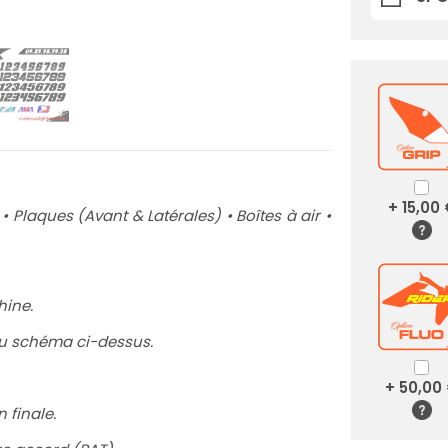
+ 15,00
 Plaques (Avant & Latérales) • Boîtes à air •
hine.
 du schéma ci-dessus.
+ 50,00
 finale.