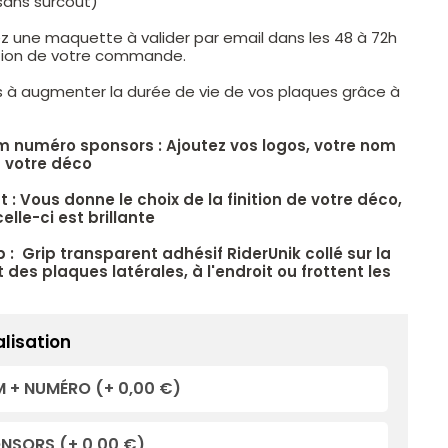
sans surcoût)
z une maquette à valider par email dans les 48 à 72h
ation de votre commande.
s à augmenter la durée de vie de vos plaques grâce à
.
m numéro sponsors : Ajoutez vos logos, votre nom
 votre déco
 : Vous donne le choix de la finition de votre déco,
elle-ci est brillante
p : Grip transparent adhésif RiderUnik collé sur la
 des plaques latérales, à l'endroit ou frottent les
lisation
 + NUMÉRO
(+ 0,00 €)
ONSORS
(+ 0,00 €)