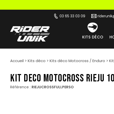
03 65 33 03 09
rideruni
KITS DÉCO
HO
Accueil
>
Kits déco
>
Kits déco Motocross / Enduro
>
Ki
KIT DECO MOTOCROSS RIEJU 
Référence :
RIEJUCROSSFULLPERSO