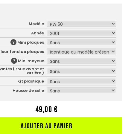
Modèle
Année
Mini plaques
leur fond de plaques
Mini moyeux
jantes ( roue avant et
arrière )
Kit plastique
Housse de selle
49,00 €
AJOUTER AU PANIER