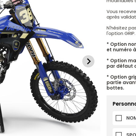
modifiables 
Vous recevre
après valid
N'hésitez pa
l'option GRIP
* Option no
et numéro à
* Option mat
par défaut c
* Option gri
partie avant
bottes.
Personna
NOM
SP