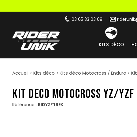
03 65 33 03 09
rideruni
KITS DÉCO
HO
Accueil
>
Kits déco
>
Kits déco Motocross / Enduro
>
Ki
KIT DECO MOTOCROSS YZ/YZF
Référence :
RIDYZFTREK