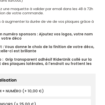
sans surcoût)
z une maquette à valider par email dans les 48 à 72h
ation de votre commande.
s à augmenter la durée de vie de vos plaques grâce à
.
m numéro sponsors : Ajoutez vos logos, votre nom
 votre déco
 : Vous donne le choix de la finition de votre déco,
elle-ci est brillante
p : Grip transparent adhésif RiderUnik collé sur la
 des plaques latérales, à l'endroit ou frottent les
lisation
 + NUMÉRO
(+ 10,00 €)
ONSORS
(+ 25,00 €)