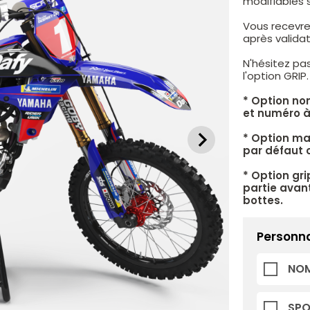
modifiables 
Vous recevre
après valid
N'hésitez pa
l'option GRIP
* Option no
et numéro à
* Option mat
par défaut c
* Option gri
partie avant
bottes.
Personna
NOM
SP