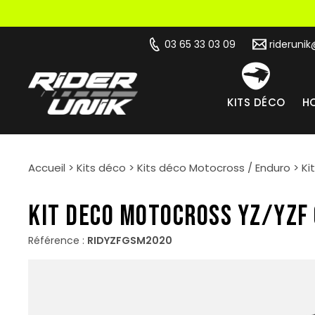
03 65 33 03 09
rideruni
KITS DÉCO
HO
Accueil
>
Kits déco
>
Kits déco Motocross / Enduro
>
Ki
KIT DECO MOTOCROSS YZ/YZF
Référence :
RIDYZFGSM2020