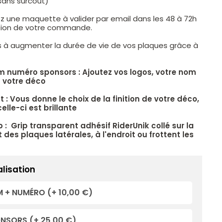
sans surcoût)
z une maquette à valider par email dans les 48 à 72h
ation de votre commande.
s à augmenter la durée de vie de vos plaques grâce à
.
m numéro sponsors : Ajoutez vos logos, votre nom
 votre déco
 : Vous donne le choix de la finition de votre déco,
elle-ci est brillante
p : Grip transparent adhésif RiderUnik collé sur la
 des plaques latérales, à l'endroit ou frottent les
lisation
 + NUMÉRO
(+ 10,00 €)
ONSORS
(+ 25,00 €)