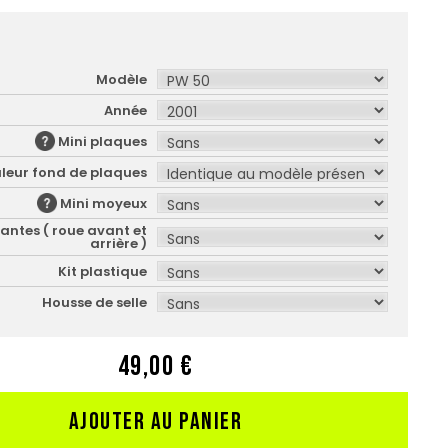
Modèle
Année
Mini plaques
leur fond de plaques
Mini moyeux
jantes ( roue avant et
arrière )
Kit plastique
Housse de selle
49,00 €
AJOUTER AU PANIER