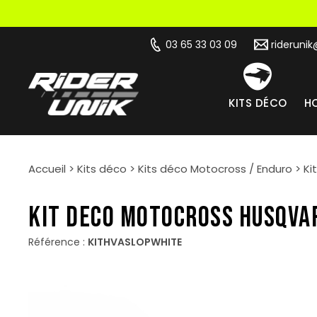
03 65 33 03 09
rideruni
KITS DÉCO
HO
Accueil
>
Kits déco
>
Kits déco Motocross / Enduro
>
Ki
KIT DECO MOTOCROSS HUSQVA
Référence :
KITHVASLOPWHITE