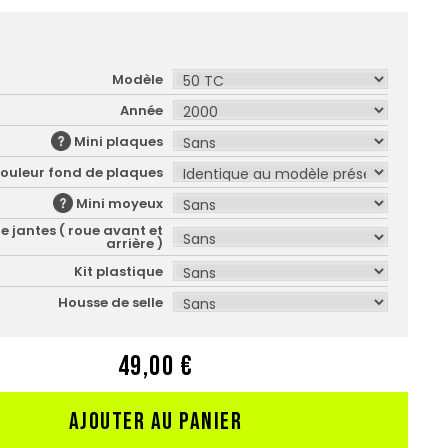
Modèle
Année
Mini plaques
ouleur fond de plaques
Mini moyeux
e jantes ( roue avant et
arrière )
Kit plastique
Housse de selle
49,00 €
AJOUTER AU PANIER