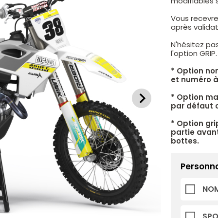
modifiables 
Vous recevre
après valid
N'hésitez pa
l'option GRIP
* Option no
et numéro à
* Option mat
par défaut c
* Option gri
partie avant
bottes.
Personna
NOM
SP