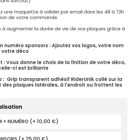
sans surcoût)
z une maquette à valider par email dans les 48 à 72h
ation de votre commande.
s à augmenter la durée de vie de vos plaques grâce à
.
m numéro sponsors : Ajoutez vos logos, votre nom
 votre déco
 : Vous donne le choix de la finition de votre déco,
elle-ci est brillante
p : Grip transparent adhésif RiderUnik collé sur la
 des plaques latérales, à l'endroit ou frottent les
lisation
 + NUMÉRO
(+ 10,00 €)
ONSORS
(+ 25,00 €)