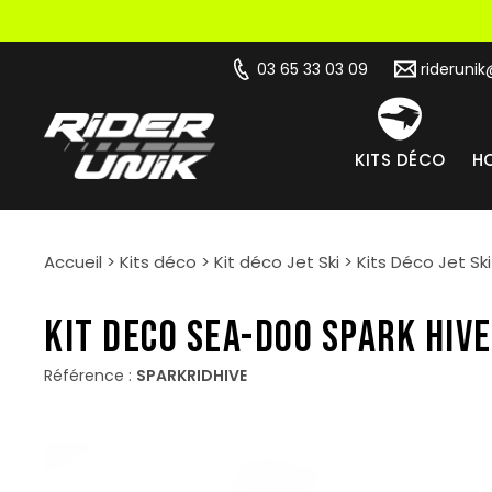
03 65 33 03 09
rideruni
KITS DÉCO
HO
Accueil
>
Kits déco
>
Kit déco Jet Ski
>
Kits Déco Jet Sk
KIT DECO SEA-DOO SPARK HIVE
Référence :
SPARKRIDHIVE