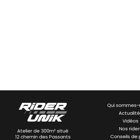
Qui sommes-
Actualit
Vidéos
Nos rider
Atelier de 300m² situé
Conseils de
12 chemin des Passants