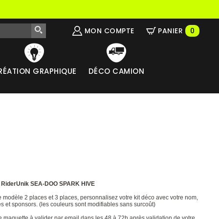
MON COMPTE
PANIER
0
RÉATION GRAPHIQUE
DÉCO CAMION
t RiderUnik SEA-DOO SPARK HIVE
e modèle 2 places et 3 places, personnalisez votre kit déco avec votre nom,
 et sponsors. (les couleurs sont modifiables sans surcoût)
 maquette à valider par email dans les 48 à 72h après validation de votre