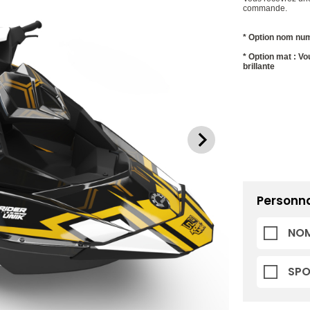
commande.
* Option nom num
* Option mat : Vou
brillante
Personna
NOM
SP