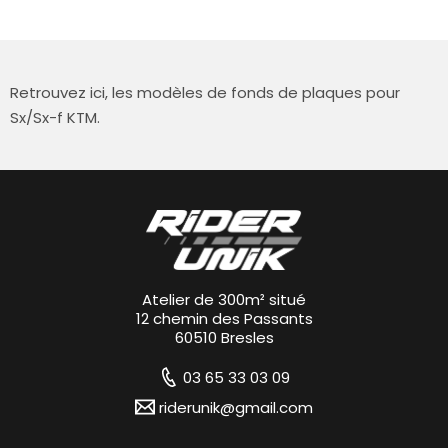
Retrouvez ici, les modèles de fonds de plaques pour
Sx/Sx-f KTM.
Atelier de 300m² situé
12 chemin des Passants
60510 Bresles
03 65 33 03 09
riderunik@gmail.com