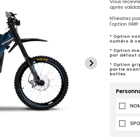
Vous recevre
après valid
N'hésitez pa
l'option GRIP
* Option no
numéro à vo
* Option mat
par défaut c
* Option gri
partie avant
bottes.
Personna
NOM
SP