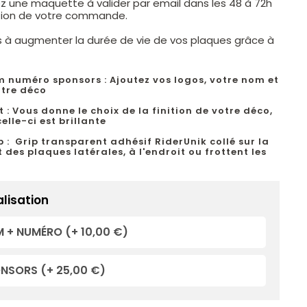
z une maquette à valider par email dans les 48 à 72h
ation de votre commande.
s à augmenter la durée de vie de vos plaques grâce à
.
m numéro sponsors : Ajoutez vos logos, votre nom et
tre déco
 : Vous donne le choix de la finition de votre déco,
elle-ci est brillante
p : Grip transparent adhésif RiderUnik collé sur la
 des plaques latérales, à l'endroit ou frottent les
lisation
 + NUMÉRO
(+ 10,00 €)
ONSORS
(+ 25,00 €)