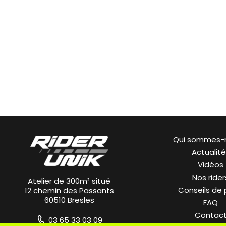
Qui sommes-
Actualit
Vidéos
Nos rider
Atelier de 300m² situé
Conseils de
12 chemin des Passants
60510 Bresles
FAQ
Contac
03 65 33 03 09