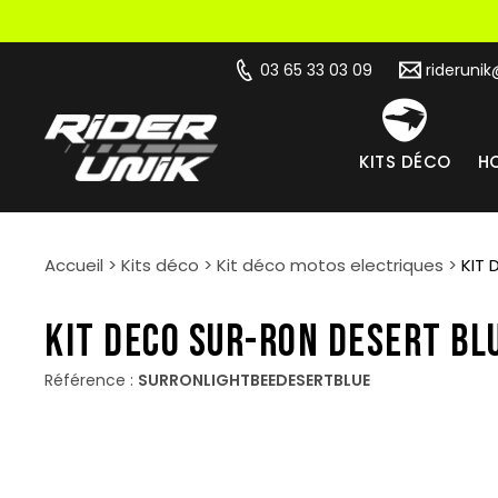
03 65 33 03 09
rideruni
KITS DÉCO
HO
Accueil
>
Kits déco
>
Kit déco motos electriques
>
KIT 
KIT DECO SUR-RON DESERT BL
Référence :
SURRONLIGHTBEEDESERTBLUE